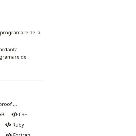
e programare de la
cordanță
rogramare de
proof …
AB
C++
Ruby
Fortran