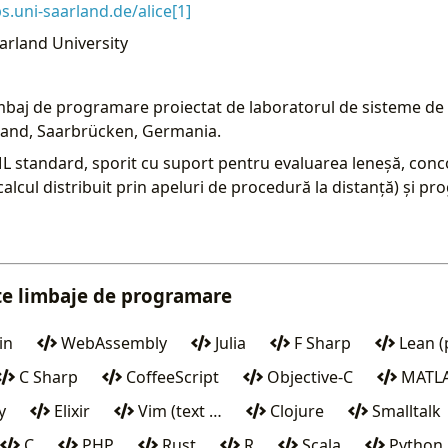
.uni-saarland.de/alice[1]
arland University
imbaj de programare proiectat de laboratorul de sisteme d
land, Saarbrücken, Germania.
 ML standard, sporit cu suport pentru evaluarea leneșă, con
calcul distribuit prin apeluri de procedură la distanță) și p
ite limbaje de programare
in
WebAssembly
Julia
F Sharp
Lean (
C Sharp
CoffeeScript
Objective-C
MATL
y
Elixir
Vim (text …
Clojure
Smalltalk
C
PHP
Rust
R
Scala
Python