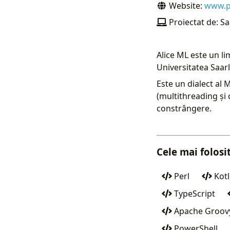
Website:
www.ps
Proiectat de: Sa
Alice ML este un l
Universitatea Saar
Este un dialect al
(multithreading și 
constrângere.
Cele mai folos
Perl
Kotl
TypeScript
Apache Groov
PowerShell