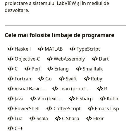
proiectare a sistemului LabVIEW și în mediul de
dezvoltare.
Cele mai folosite limbaje de programare
Haskell
MATLAB
TypeScript
Objective-C
WebAssembly
Dart
C
Perl
Erlang
Smalltalk
Fortran
Go
Swift
Ruby
Visual Basic …
Lean (proof …
R
Java
Vim (text …
F Sharp
Kotlin
PowerShell
CoffeeScript
Emacs Lisp
Lua
Scala
C Sharp
Elixir
C++