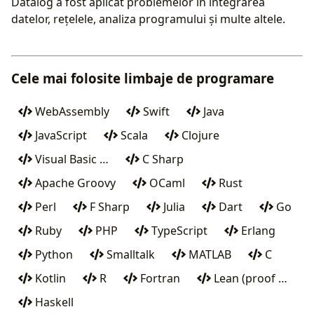
Datalog a fost aplicat problemelor în integrarea
datelor, rețelele, analiza programului și multe altele.
Cele mai folosite limbaje de programare
WebAssembly
Swift
Java
JavaScript
Scala
Clojure
Visual Basic …
C Sharp
Apache Groovy
OCaml
Rust
Perl
F Sharp
Julia
Dart
Go
Ruby
PHP
TypeScript
Erlang
Python
Smalltalk
MATLAB
C
Kotlin
R
Fortran
Lean (proof …
Haskell