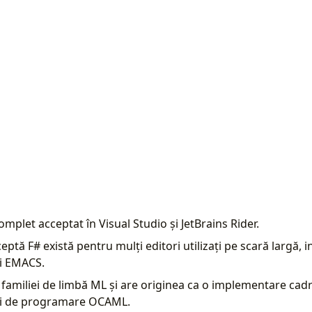
omplet acceptat în Visual Studio și JetBrains Rider.
eptă F# există pentru mulți editori utilizați pe scară largă, i
i EMACS.
familiei de limbă ML și are originea ca o implementare cadr
lui de programare OCAML.