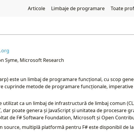
Articole
Limbaje de programare
Toate profe
.org
on Syme, Microsoft Research
arp) este un limbaj de programare funcțional, cu scop genera
e cuprinde metode de programare funcționale, imperative ș
 utilizat ca un limbaj de infrastructură de limbaj comun (CL
 dar poate genera și JavaScript și unitatea de procesare gr
ltat de F# Software Foundation, Microsoft și Open Contribu
 source, multiplă platformă pentru F# este disponibil de l