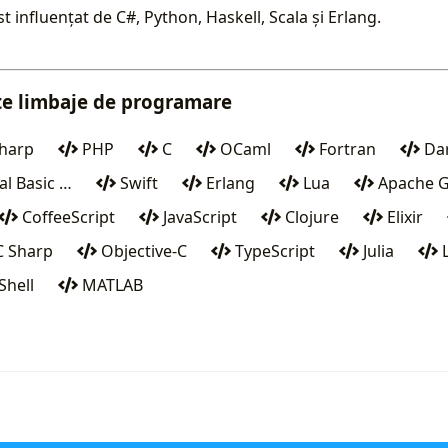
 influențat de C#, Python, Haskell, Scala și Erlang.
ite limbaje de programare
harp
PHP
C
OCaml
Fortran
Da
al Basic …
Swift
Erlang
Lua
Apache G
CoffeeScript
JavaScript
Clojure
Elixir
 Sharp
Objective-C
TypeScript
Julia
L
hell
MATLAB