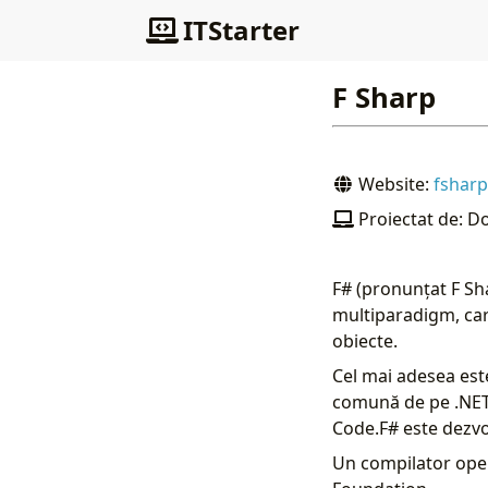
ITStarter
F Sharp
Website:
fsharp
Proiectat de: D
F# (pronunțat F Sh
multiparadigm, car
obiecte.
Cel mai adesea este
comună de pe .NET,
Code.F# este dezvo
Un compilator open