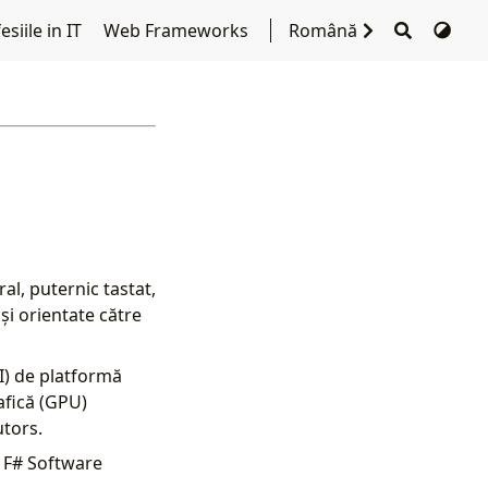
siile in IT
Web Frameworks
Română
l, puternic tastat,
i orientate către
I) de platformă
afică (GPU)
tors.
a F# Software