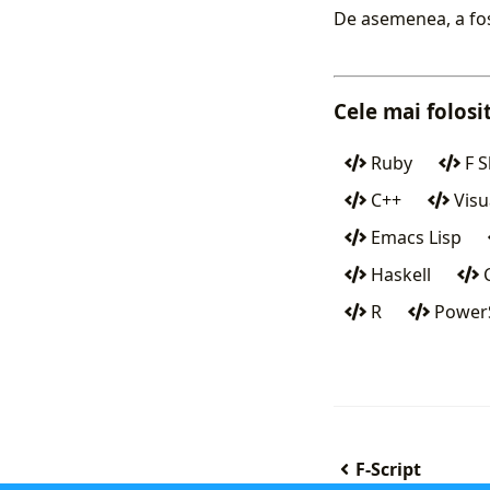
De asemenea, a fost
Cele mai folos
Ruby
F S
C++
Visu
Emacs Lisp
Haskell
C
R
PowerS
F-Script