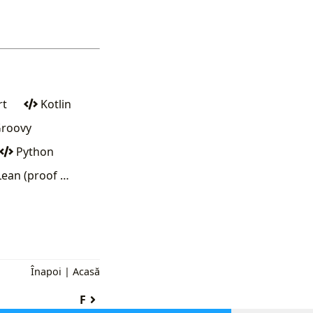
rt
Kotlin
roovy
Python
ean (proof …
Înapoi
|
Acasă
F