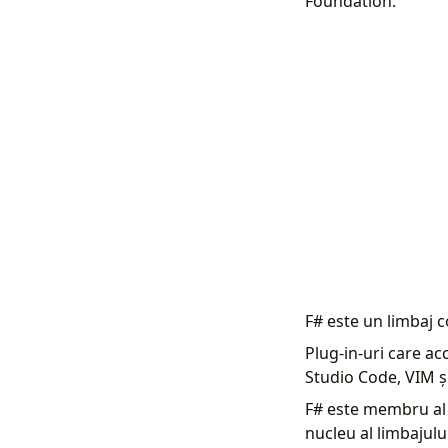
Foundation.
F# este un limbaj c
Plug-in-uri care acc
Studio Code, VIM ș
F# este membru al 
nucleu al limbaju