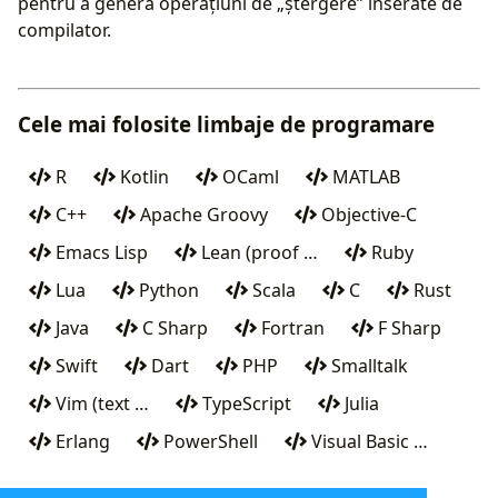
pentru a genera operațiuni de „ștergere” inserate de
compilator.
Cele mai folosite limbaje de programare
R
Kotlin
OCaml
MATLAB
C++
Apache Groovy
Objective-C
Emacs Lisp
Lean (proof …
Ruby
Lua
Python
Scala
C
Rust
Java
C Sharp
Fortran
F Sharp
Swift
Dart
PHP
Smalltalk
Vim (text …
TypeScript
Julia
Erlang
PowerShell
Visual Basic …