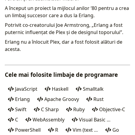
A început un proiect la mijlocul anilor ‘80 pentru a crea
un limbaj succesor care a dus la Erlang.
Potrivit co-creatorului Joe Armstrong, „Erlang a fost
puternic influențat de Plex și de designul toporului”.
Erlang nu a înlocuit Plex, dar a fost folosit alături de
acesta.
Cele mai folosite limbaje de programare
JavaScript
Haskell
Smalltalk
Erlang
Apache Groovy
Rust
Swift
C Sharp
Ruby
Objective-C
C
WebAssembly
Visual Basic …
PowerShell
R
Vim (text …
Go