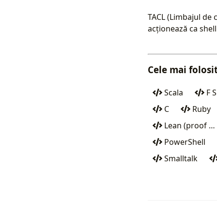
TACL (Limbajul de 
acționează ca she
Cele mai folos
Scala
F S
C
Ruby
Lean (proof …
PowerShell
Smalltalk