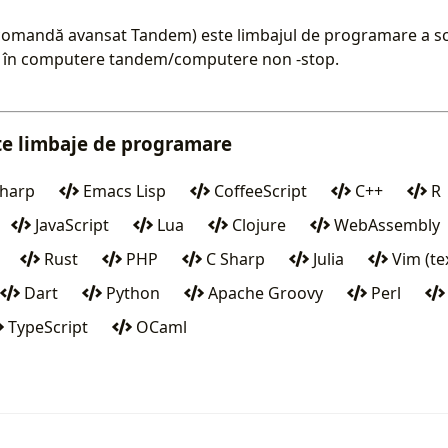
comandă avansat Tandem) este limbajul de programare a scr
ll în computere tandem/computere non -stop.
ite limbaje de programare
harp
Emacs Lisp
CoffeeScript
C++
R
JavaScript
Lua
Clojure
WebAssembly
Rust
PHP
C Sharp
Julia
Vim (te
Dart
Python
Apache Groovy
Perl
TypeScript
OCaml