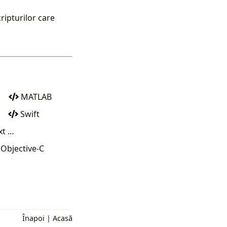
ipturilor care
MATLAB
Swift
xt …
Objective-C
Înapoi
|
Acasă