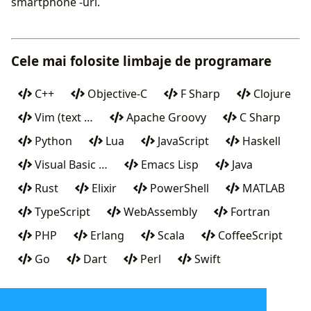
smartphone -uri.
Cele mai folosite limbaje de programare
C++
Objective-C
F Sharp
Clojure
Vim (text …
Apache Groovy
C Sharp
Python
Lua
JavaScript
Haskell
Visual Basic …
Emacs Lisp
Java
Rust
Elixir
PowerShell
MATLAB
TypeScript
WebAssembly
Fortran
PHP
Erlang
Scala
CoffeeScript
Go
Dart
Perl
Swift