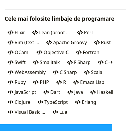
Cele mai folosite limbaje de programare
Elixir
Lean (proof …
Perl
Vim (text …
Apache Groovy
Rust
OCaml
Objective-C
Fortran
Swift
Smalltalk
F Sharp
C++
WebAssembly
C Sharp
Scala
Ruby
PHP
R
Emacs Lisp
JavaScript
Dart
Java
Haskell
Clojure
TypeScript
Erlang
Visual Basic …
Lua